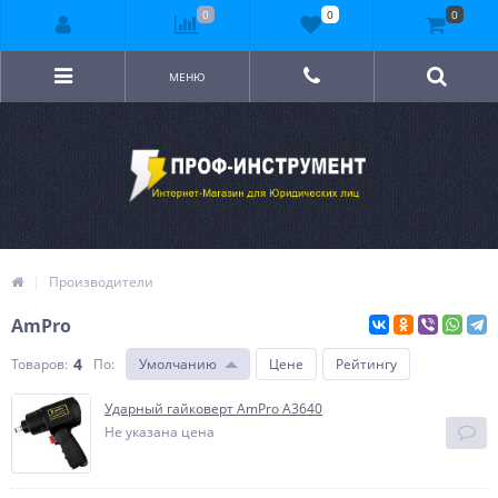
0
0
0
МЕНЮ
Производители
AmPro
4
Товаров:
По
:
Умолчанию
Цене
Рейтингу
Ударный гайковерт AmPro A3640
Не указана цена