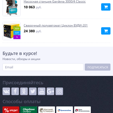
Насосная станция Gardena 3000/4 Classic
10 063
руб.
Сварочный полуавтомат Циклон ВУДИ-201
NEW
24 380
руб.
ХИТ
%
Будьте в курсе!
Новости, обзоры и акции
ПОДПИСАТЬСЯ
Присоединяйтесь
Способы оплаты