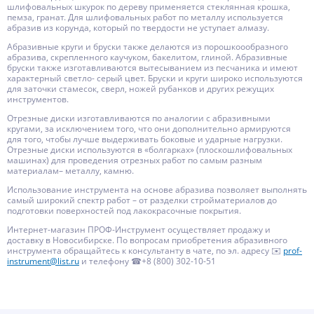
шлифовальных шкурок по дереву применяется стеклянная крошка,
пемза, гранат. Для шлифовальных работ по металлу используется
абразив из корунда, который по твердости не уступает алмазу.
Абразивные круги и бруски также делаются из порошкоообразного
абразива, скрепленного каучуком, бакелитом, глиной. Абразивные
бруски также изготавливаются вытесыванием из песчаника и имеют
характерный светло- серый цвет. Бруски и круги широко используются
для заточки стамесок, сверл, ножей рубанков и других режущих
инструментов.
Отрезные диски изготавливаются по аналогии с абразивными
кругами, за исключением того, что они дополнительно армируются
для того, чтобы лучше выдерживать боковые и ударные нагрузки.
Отрезные диски используются в «болгарках» (плоскошлифовальных
машинах) для проведения отрезных работ по самым разным
материалам– металлу, камню.
Использование инструмента на основе абразива позволяет выполнять
самый широкий спектр работ – от разделки стройматериалов до
подготовки поверхностей под лакокрасочные покрытия.
Интернет-магазин ПРОФ-Инструмент осуществляет продажу и
доставку в Новосибирске. По вопросам приобретения абразивного
инструмента обращайтесь к консультанту в чате, по эл. адресу ✉️
prof-
instrument@list.ru
и телефону ☎+8 (800) 302-10-51