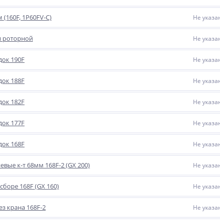
(160F, 1P60FV-C)
Не указа
и роторной
Не указа
док 190F
Не указа
док 188F
Не указа
док 182F
Не указа
док 177F
Не указа
док 168F
Не указа
вые к-т 68мм 168F-2 (GX 200)
Не указа
сборе 168F (GX 160)
Не указа
з крана 168F-2
Не указа