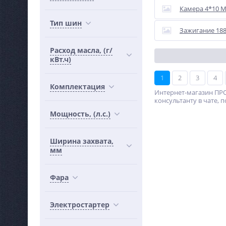
Камера 4*10 
Тип шин
Зажигание 188
Расход масла, (г/
кВт.ч)
1
2
3
4
Комплектация
Интернет-магазин ПРО
консультанту в чате, п
Мощность, (л.с.)
Ширина захвата,
мм
Фара
Электростартер