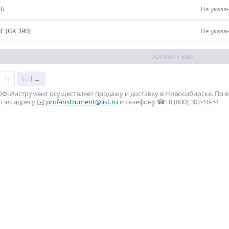
МБ
Не указа
F (GX 390)
Не указа
ПОКАЗАТЬ ЕЩЁ
5
Ctrl →
Ф-Инструмент осуществляет продажу и доставку в Новосибирске. По
о эл. адресу ✉️
prof-instrument@list.ru
и телефону ☎+8 (800) 302-10-51