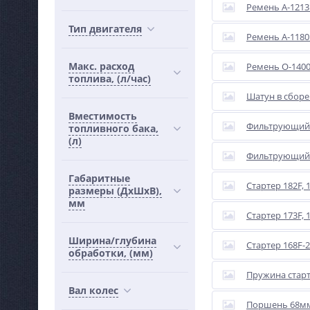
Ремень А-1213 
Тип двигателя
Ремень А-1180 
Макс. расход
Ремень O-1400 
топлива, (л/час)
Шатун в сборе 
Вместимость
Фильтрующий эл
топливного бака,
(л)
Фильтрующий э
Габаритные
Стартер 182F, 1
размеры (ДхШхВ),
мм
Стартер 173F, 
Ширина/глубина
Стартер 168F-2
обработки, (мм)
Пружина старт
Вал колес
Поршень 68мм 