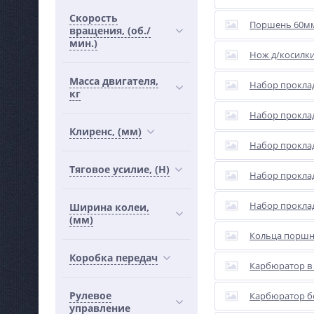
Скорость
Поршень 60мм 
вращения, (об./
мин.)
Нож д/косилк
Масса двигателя,
Набор прокла
кг
Набор прокла
Клиренс, (мм)
Набор прокла
Тяговое усилие, (Н)
Набор прокла
Набор прокла
Ширина колеи,
(мм)
Кольца поршне
Коробка передач
Карбюратор в 
Рулевое
Карбюратор бе
управление