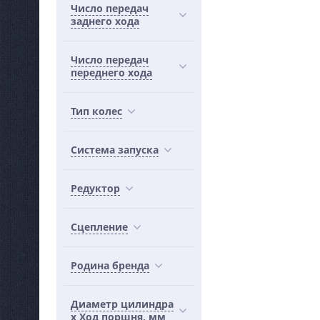
Число передач
заднего хода
Число передач
переднего хода
Тип колес
Система запуска
Редуктор
Сцепление
Родина бренда
Диаметр цилиндра
х Ход поршня, мм