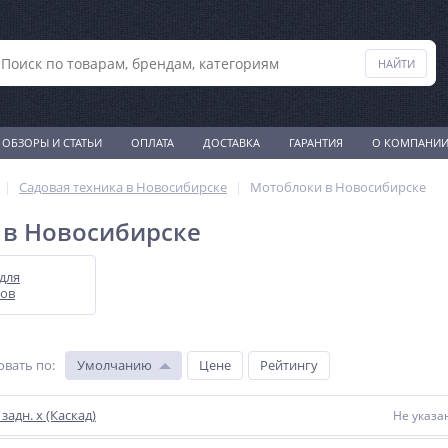
ОБЗОРЫ И СТАТЬИ
ОПЛАТА
ДОСТАВКА
ГАРАНТИЯ
О КОМПАНИ
Садовая техника в Новосибирске
Мотоблоки в Новосибирске
 в Новосибирске
для
ов
овать по
:
Умолчанию
Цене
Рейтингу
задн. х (Каскад)
Не указа