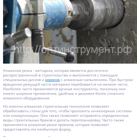
Алмазная резка - методика, которая является достаточно
распространенной в строительстве и выполняется с помощью
специальных дисков и
коронок
с алмазным напылением. При быстром
вращении режущей части материал перебивается на мелкие части.
Наиболее часто применяются ручные инструменты, поскольку они
имеют широкое применение, удобные и дешевле более сложного
алмазного оборудования.
Но именно алмазная строительная технология позволяет
обрабатывать стены для того, чтобы проложить инженерные системы
или коммуникации. Она также позволяет исправлять определенные
виды строительных браков и делать перепланировку. Часто также
применяется алмазная резка проемов, которая позволяет
предоставлять им необычную форму.