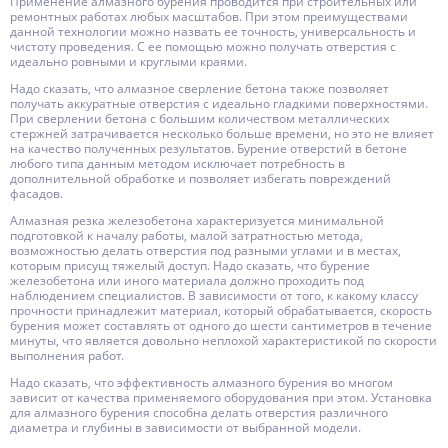
Применение алмазного бурения проводится при строительных или
ремонтных работах любых масштабов. При этом преимуществами
данной технологии можно назвать ее точность, универсальность и
чистоту проведения. С ее помощью можно получать отверстия с
идеально ровными и круглыми краями.
Надо сказать, что алмазное сверление бетона также позволяет
получать аккуратные отверстия с идеально гладкими поверхностями.
При сверлении бетона с большим количеством металлических
стержней затрачивается несколько больше времени, но это не влияет
на качество полученных результатов. Бурение отверстий в бетоне
любого типа данным методом исключает потребность в
дополнительной обработке и позволяет избегать повреждений
фасадов.
Алмазная резка железобетона характеризуется минимальной
подготовкой к началу работы, малой затратностью метода,
возможностью делать отверстия под разными углами и в местах,
которым присущ тяжелый доступ. Надо сказать, что бурение
железобетона или иного материала должно проходить под
наблюдением специалистов. В зависимости от того, к какому классу
прочности принадлежит материал, который обрабатывается, скорость
бурения может составлять от одного до шести сантиметров в течение
минуты, что является довольно неплохой характеристикой по скорости
выполнения работ.
Надо сказать, что эффективность алмазного бурения во многом
зависит от качества применяемого оборудования при этом. Установка
для алмазного бурения способна делать отверстия различного
диаметра и глубины в зависимости от выбранной модели.