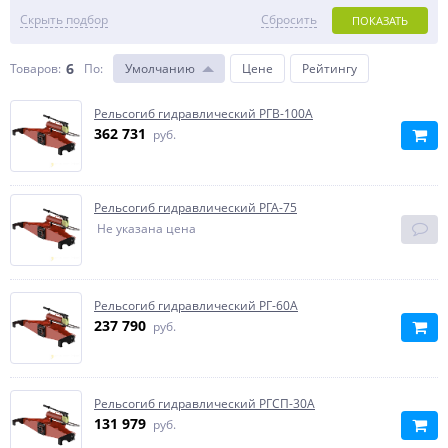
Скрыть подбор
Сбросить
ПОКАЗАТЬ
6
Товаров:
По
:
Умолчанию
Цене
Рейтингу
Рельсогиб гидравлический РГВ-100А
362 731
руб.
Рельсогиб гидравлический РГА-75
Не указана цена
Рельсогиб гидравлический РГ-60А
237 790
руб.
Рельсогиб гидравлический РГСП-30А
131 979
руб.