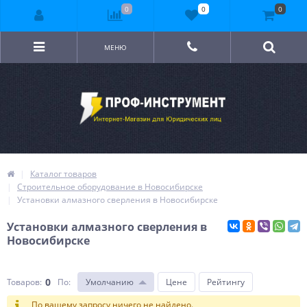
0
0
0
МЕНЮ
Каталог товаров
Строительное оборудование в Новосибирске
Установки алмазного сверления в Новосибирске
Установки алмазного сверления в
Новосибирске
0
Товаров:
По
:
Умолчанию
Цене
Рейтингу
По вашему запросу ничего не найдено.