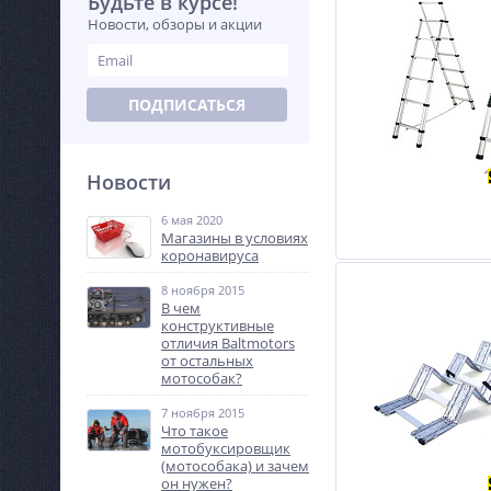
Будьте в курсе!
Новости, обзоры и акции
ПОДПИСАТЬСЯ
Новости
6 мая 2020
Магазины в условиях
коронавируса
8 ноября 2015
В чем
конструктивные
отличия Baltmotors
от остальных
мотособак?
7 ноября 2015
Что такое
мотобуксировщик
(мотособака) и зачем
он нужен?