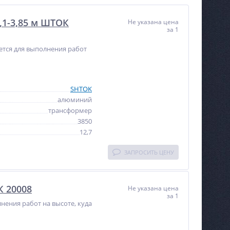
,1-3,85 м ШТОК
Не указана цена
за 1
уется для выполнения работ
SHTOK
алюминий
трансформер
3850
12,7
ЗАПРОСИТЬ ЦЕНУ
К 20008
Не указана цена
за 1
нения работ на высоте, куда