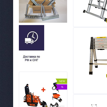
NEW
NEW
ХИТ
%
%