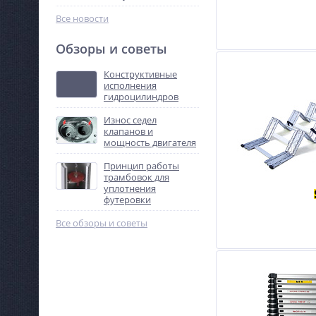
Все новости
Обзоры и советы
Конструктивные
исполнения
гидроцилиндров
Износ седел
клапанов и
мощность двигателя
Принцип работы
трамбовок для
уплотнения
футеровки
Все обзоры и советы