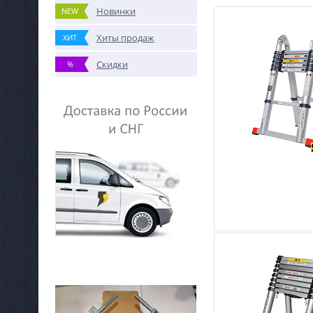
Новинки
NEW
Хиты продаж
ХИТ
Скидки
%