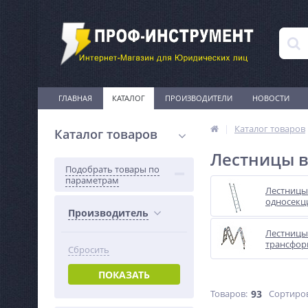
ГЛАВНАЯ
КАТАЛОГ
ПРОИЗВОДИТЕЛИ
НОВОСТИ
Каталог товаров
Каталог товаров
Лестницы в
Подобрать товары по
параметрам
Лестницы
односекц
Производитель
Лестницы
трансфор
Сбросить
ПОКАЗАТЬ
Товаров:
93
Сортиро