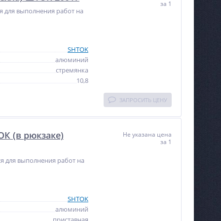
за 1
ся для выполнения работ на
SHTOK
алюминий
стремянка
10,8
ЗАПРОСИТЬ ЦЕНУ
ОК (в рюкзаке)
Не указана цена
за 1
тся для выполнения работ на
SHTOK
алюминий
приставная