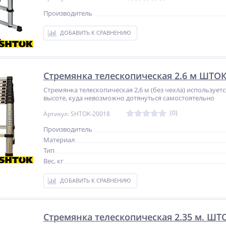
Производитель
ДОБАВИТЬ К СРАВНЕНИЮ
Стремянка телескопическая 2.6 м ШТОК 
Стремянка телескопическая 2,6 м (без чехла) использует
высоте, куда невозможно дотянуться самостоятельно
(0)
Артикул: SHTOK-20018
Производитель
Материал
Тип
Вес, кг
NEW
NEW
%
ДОБАВИТЬ К СРАВНЕНИЮ
ХИТ
ХИТ
%
%
Стремянка телескопическая 2.35 м. ШТ