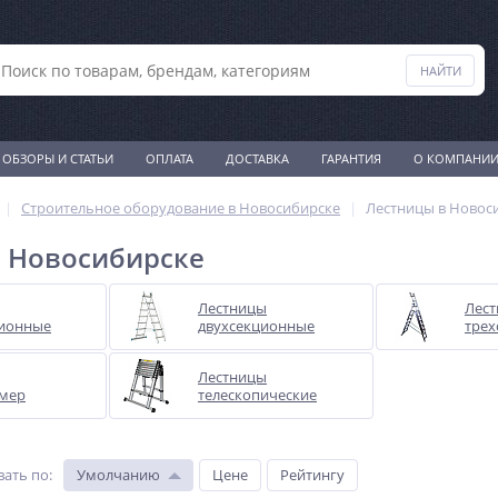
ОБЗОРЫ И СТАТЬИ
ОПЛАТА
ДОСТАВКА
ГАРАНТИЯ
О КОМПАНИ
Строительное оборудование в Новосибирске
Лестницы в Новос
 Новосибирске
Лестницы
Лес
ионные
двухсекционные
трех
Лестницы
мер
телескопические
вать по
:
Умолчанию
Цене
Рейтингу