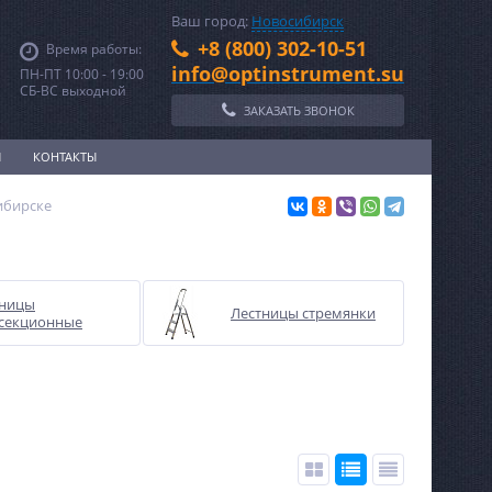
Ваш город:
Новосибирск
+8 (800) 302-10-51
Время работы:
info@optinstrument.su
ПН-ПТ 10:00 - 19:00
СБ-ВС выходной
ЗАКАЗАТЬ ЗВОНОК
И
КОНТАКТЫ
ибирске
тницы
Лестницы стремянки
секционные