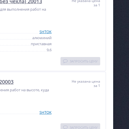
ез чехла) 20013
Не указана цена
за 1
я для выполнения работ на
SHTOK
алюминий
приставная
9,6
ЗАПРОСИТЬ ЦЕНУ
20003
Не указана цена
за 1
ения работ на высоте, куда
SHTOK
ЗАПРОСИТЬ ЦЕНУ