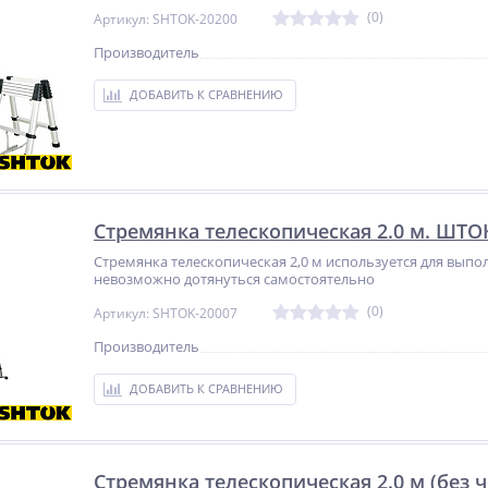
(0)
Артикул: SHTOK-20200
Производитель
р
Сварочный полуавтомат
Мультипликатор
Циклон ПДГ-120
индустриальный
ДОБАВИТЬ К СРАВНЕНИЮ
пневматический прямого
Не указана цена
677 258
типа WAVOR PTW-14S
руб.
Стремянка телескопическая 2.0 м. ШТО
Стремянка телескопическая 2,0 м используется для выпол
невозможно дотянуться самостоятельно
(0)
Артикул: SHTOK-20007
Производитель
ДОБАВИТЬ К СРАВНЕНИЮ
Стремянка телескопическая 2.0 м (без 