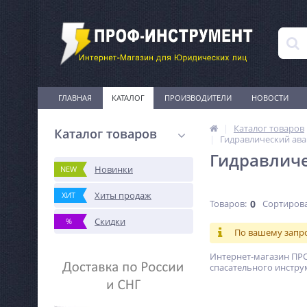
ГЛАВНАЯ
КАТАЛОГ
ПРОИЗВОДИТЕЛИ
НОВОСТИ
Каталог товаров
Каталог товаров
Гидравлический ав
Гидравличе
Новинки
NEW
Хиты продаж
ХИТ
Товаров:
0
Сортирова
Скидки
%
По вашему запро
Интернет-магазин ПРО
спасательного инструм