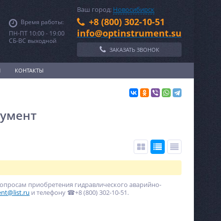
Ваш город:
Новосибирск
+8 (800) 302-10-51
Время работы:
info@optinstrument.su
ПН-ПТ 10:00 - 19:00
СБ-ВС выходной
ЗАКАЗАТЬ ЗВОНОК
И
КОНТАКТЫ
румент
вопросам приобретения гидравлического аварийно-
nt@list.ru
и телефону ☎+8 (800) 302-10-51.