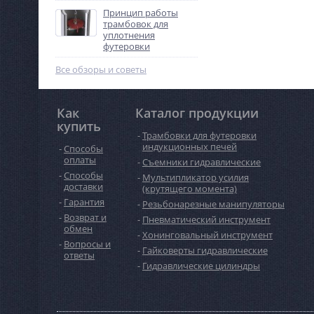
Принцип работы
трамбовок для
уплотнения
футеровки
Все обзоры и советы
Как
Каталог продукции
купить
Трамбовки для футеровки
индукционных печей
Способы
оплаты
Съемники гидравлические
Способы
Мультипликатор усилия
доставки
(крутящего момента)
Гарантия
Резьбонарезные манипуляторы
Возврат и
Пневматический инструмент
обмен
Хонинговальный инструмент
Вопросы и
Гайковерты гидравлические
ответы
Гидравлические цилиндры