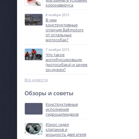
Магазины в условиях
коронавируса
8 ноября 2015
В чем
конструктивные
отличия Baltmotors
от остальных
мотособак?
7 ноября 2015
Что такое
мотобуксировщик
(мотособака) и зачем
он нужен?
Все новости
Обзоры и советы
Конструктивные
исполнения
гидроцилиндров
Износ седел
клапанов и
мощность двигателя