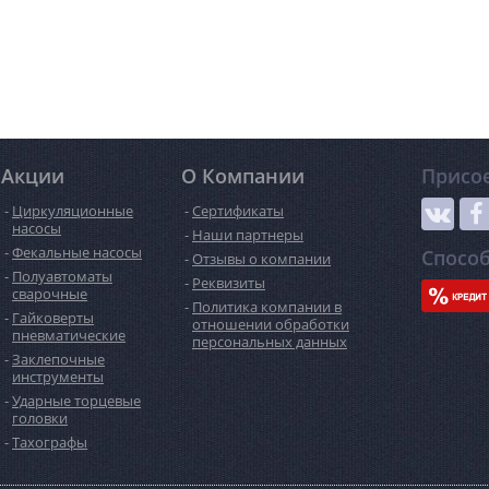
Акции
О Компании
Присо
Циркуляционные
Сертификаты
насосы
Наши партнеры
Фекальные насосы
Спосо
Отзывы о компании
Полуавтоматы
Реквизиты
сварочные
Политика компании в
Гайковерты
отношении обработки
пневматические
персональных данных
Заклепочные
инструменты
Ударные торцевые
головки
Тахографы