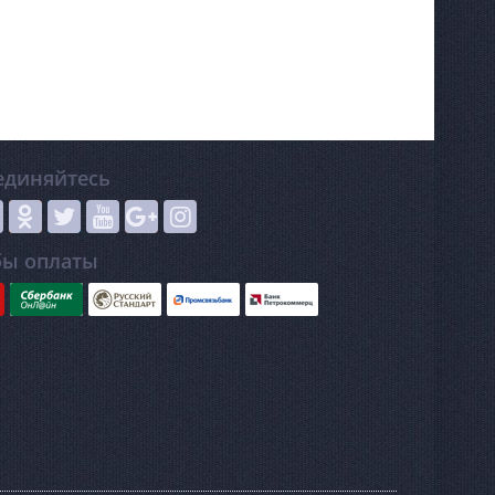
единяйтесь
бы оплаты