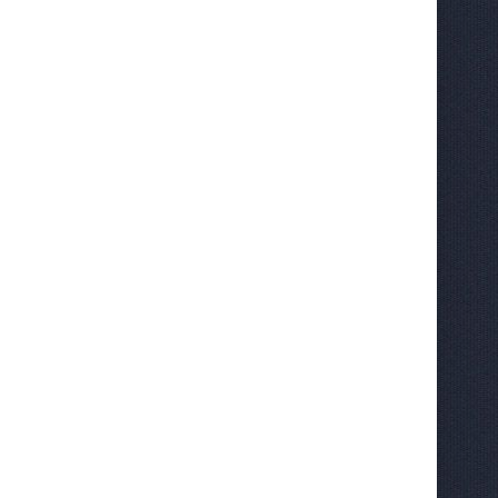
NEW
NEW
ХИТ
ХИТ
%
%
Сварочный полуавтомат
Механический привод для
Циклон ПДГ-240Д
вращения фрезы, TWEZ,
Neway
Не указана цена
18 170
руб.