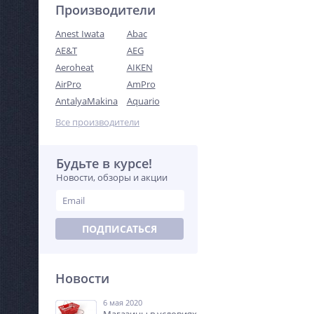
Производители
Anest Iwata
Abac
AE&T
AEG
Aeroheat
AIKEN
AirPro
AmPro
AntalyaMakina
Aquario
Все производители
Будьте в курсе!
Новости, обзоры и акции
ПОДПИСАТЬСЯ
Новости
6 мая 2020