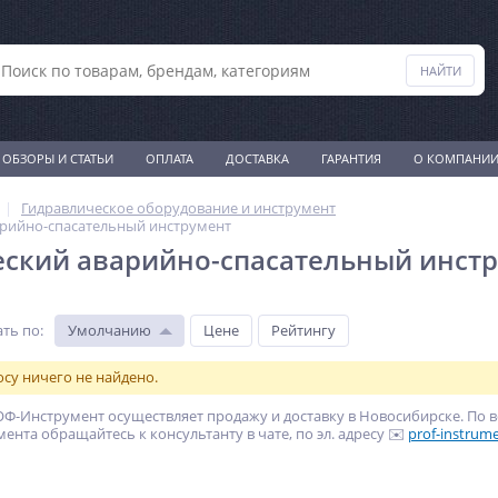
ОБЗОРЫ И СТАТЬИ
ОПЛАТА
ДОСТАВКА
ГАРАНТИЯ
О КОМПАНИ
Гидравлическое оборудование и инструмент
арийно-спасательный инструмент
ский аварийно-спасательный инст
ть по
:
Умолчанию
Цене
Рейтингу
су ничего не найдено.
Ф-Инструмент осуществляет продажу и доставку в Новосибирске. По 
ента обращайтесь к консультанту в чате, по эл. адресу ✉️
prof-instrume