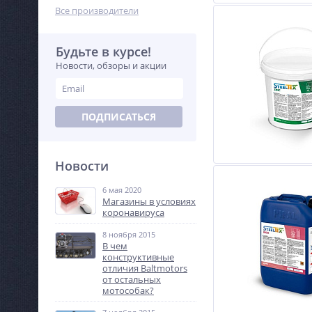
Все производители
Будьте в курсе!
Новости, обзоры и акции
ПОДПИСАТЬСЯ
Новости
6 мая 2020
Магазины в условиях
коронавируса
8 ноября 2015
В чем
конструктивные
отличия Baltmotors
от остальных
мотособак?