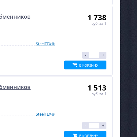
1 738
обменников
руб.
за 1
SteelTEX®
-
+
В КОРЗИНУ
1 513
обменников
руб.
за 1
SteelTEX®
-
+
В КОРЗИНУ