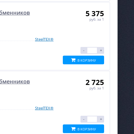
5 375
обменников
руб.
за 1
SteelTEX®
-
+
В КОРЗИНУ
2 725
обменников
руб.
за 1
SteelTEX®
-
+
В КОРЗИНУ