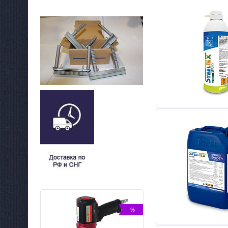
NEW
%
%