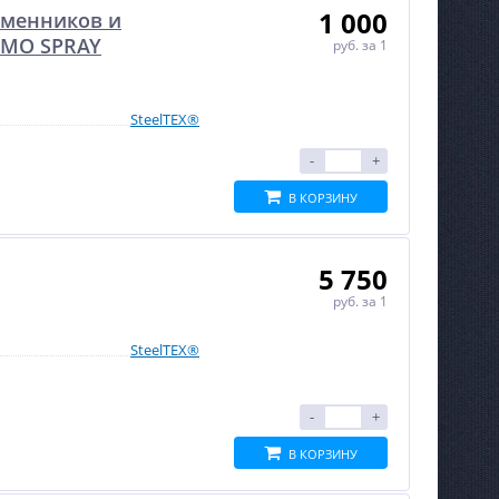
1 000
бменников и
ERMO SPRAY
руб.
за 1
SteelTEX®
-
+
В КОРЗИНУ
5 750
руб.
за 1
SteelTEX®
-
+
В КОРЗИНУ
NEW
%
%