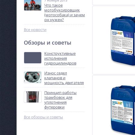
7 ноября 2015
Что такое
мотобуксировщик
(мотособака) и зачем
он нужен?
Все новости
Обзоры и советы
Конструктивные
исполнения
гидроцилиндров
Износ седел
клапанов и
мощность двигателя
Принцип работы
трамбовок для
уплотнения
футеровки
Все обзоры и советы