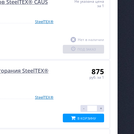
в SteelTEX® CAUS
Не указана цена
за 1
SteelTEX®
Нет в наличии
ПОД ЗАКАЗ
875
горания SteelTEX®
руб.
за 1
SteelTEX®
-
+
В КОРЗИНУ