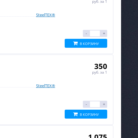
руб.
за 1
SteelTEX®
-
+
В КОРЗИНУ
350
руб.
за 1
SteelTEX®
-
+
В КОРЗИНУ
1 075