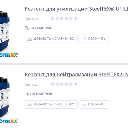
%
%
Реагент для утилизации SteelTEX® UTIL
(0)
Артикул: -
Производитель
р
Мультипликатор
Сварочный полуавтомат
ДОБАВИТЬ К СРАВНЕНИЮ
ОТЛОЖИТЬ
индустриальный
Циклон ПДГ-160А
пневматический прямого
457 692
15 870
типа DOUTEC DAL-95S
руб.
руб.
Реагент для нейтрализации SteelTEX® 
(0)
Артикул: -
Производитель
ДОБАВИТЬ К СРАВНЕНИЮ
ОТЛОЖИТЬ