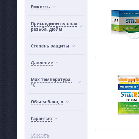
Емкость
Присоединительная
резьба, дюйм
Степень защиты
Давление
Max температура,
°С
Объем бака, л
Гарантия
Сбросить