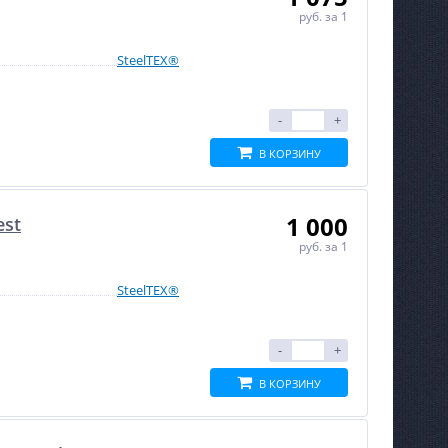
руб.
за 1
SteelTEX®
-
+
В КОРЗИНУ
1 000
est
руб.
за 1
SteelTEX®
-
+
В КОРЗИНУ