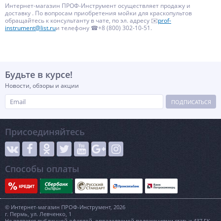
Интернет-магазин ПРОФ-Инструмент осуществляет продажу и
доставку . По вопросам приобретения мойки для краскопультов
обращайтесь к консультанту в чате, по эл. адресу ✉️
prof-
instrument@list.ru
и телефону ☎+8 (800) 302-10-51.
Будьте в курсе!
Новости, обзоры и акции
ПОДПИСАТЬСЯ
Присоединяйтесь
Способы оплаты
© Интернет-магазин ПРОФ-Инструмент, 2026
г. Пермь, ул. Левченко, 1
Не является публичной офертой, определяемой положениями статьи 437 ГК