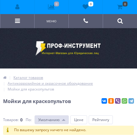
0
0
0
МЕНЮ
Каталог товаров
Антикоррозийное и окрасочное оборудование
Мойки для краскопультов
Мойки для краскопультов
0
Товаров:
По
:
Умолчанию
Цене
Рейтингу
По вашему запросу ничего не найдено.