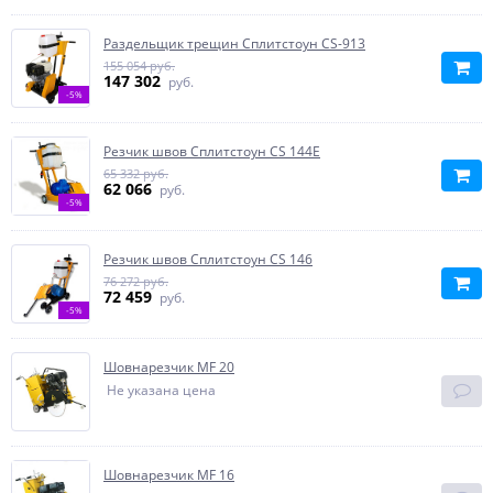
Раздельщик трещин Сплитстоун CS-913
155 054 руб.
147 302
руб.
-5%
Резчик швов Сплитстоун CS 144E
65 332 руб.
62 066
руб.
-5%
Резчик швов Сплитстоун CS 146
76 272 руб.
72 459
руб.
-5%
Шовнарезчик MF 20
Не указана цена
Шовнарезчик MF 16