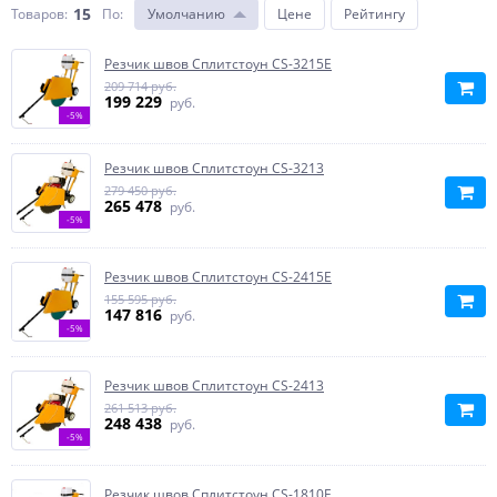
15
Товаров:
По
:
Умолчанию
Цене
Рейтингу
Резчик швов Сплитстоун CS-3215E
209 714 руб.
199 229
руб.
-5%
Резчик швов Сплитстоун CS-3213
279 450 руб.
265 478
руб.
-5%
Резчик швов Сплитстоун CS-2415E
155 595 руб.
147 816
руб.
-5%
Резчик швов Сплитстоун CS-2413
261 513 руб.
248 438
руб.
-5%
Резчик швов Сплитстоун CS-1810E