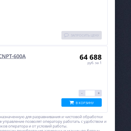
ЗАПРОСИТЬ ЦЕНУ
64 688
CNPT-600A
руб.
за 1
-
+
В КОРЗИНУ
назначенную для разравнивания и чистовой обработки
е управление позволят оператору работать с удобством и
ков оператора и от условий работы.
 вопросам приобретения затирочных машин по бетону