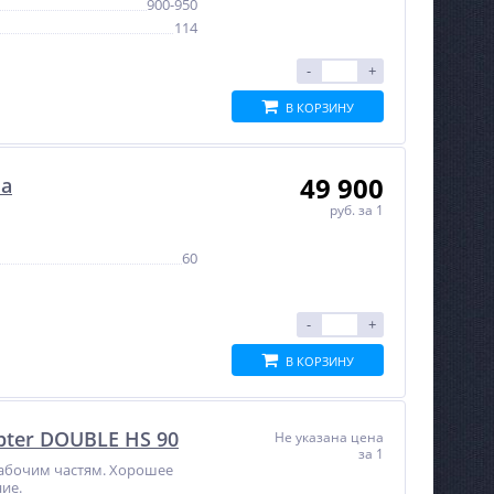
900-950
114
-
+
В КОРЗИНУ
49 900
на
руб.
за 1
60
-
+
В КОРЗИНУ
ter DOUBLE HS 90
Не указана цена
за 1
рабочим частям. Хорошее
ие.