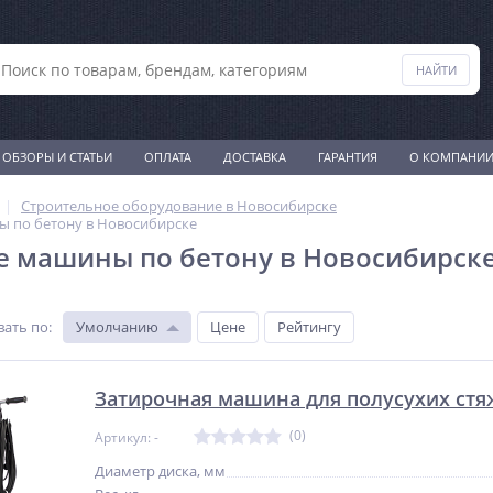
ОБЗОРЫ И СТАТЬИ
ОПЛАТА
ДОСТАВКА
ГАРАНТИЯ
О КОМПАНИ
Строительное оборудование в Новосибирске
 по бетону в Новосибирске
 машины по бетону в Новосибирск
вать по
:
Умолчанию
Цене
Рейтингу
Затирочная машина для полусухих стяж
(0)
Артикул: -
Диаметр диска, мм