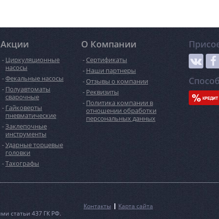
Акции
О Компании
Присо
Циркуляционные
Сертификаты
насосы
Наши партнеры
Фекальные насосы
Спосо
Отзывы о компании
Полуавтоматы
Реквизиты
сварочные
Политика компании в
Гайковерты
отношении обработки
пневматические
персональных данных
Заклепочные
инструменты
Ударные торцевые
головки
Тахографы
Контакты
Карта сайта
и статьи 437 ГК РФ.