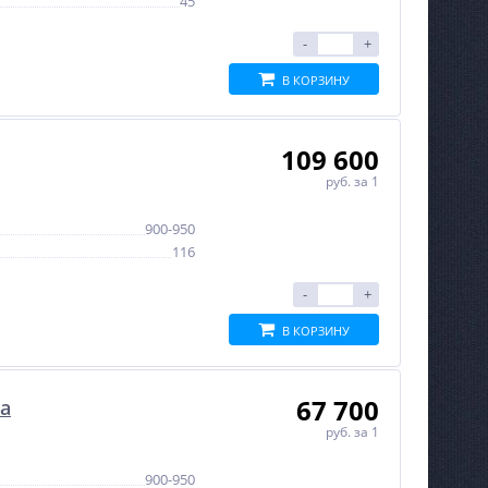
45
-
+
В КОРЗИНУ
109 600
руб.
за 1
900-950
116
-
+
В КОРЗИНУ
67 700
а
руб.
за 1
900-950