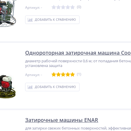
(0)
Артикул: -
NEW
NEW
NEW
ДОБАВИТЬ К СРАВНЕНИЮ
ХИТ
ХИТ
ХИТ
%
%
%
Однороторная затирочная машина Coop
диаметр рабочей поверхности 0,6 м; от попадания бетон
ь
Сварочный инвертор
Сварочный инвертор
установлена защита
ал»
Linkor ВД–200И
Linkor ВД-231И
(1)
Артикул: -
16 819
19 119
руб.
руб.
ДОБАВИТЬ К СРАВНЕНИЮ
Затирочные машины ENAR
для затирки свежих бетонных поверхностей, эффективная