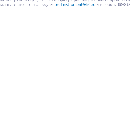
танту в чате, по эл. адресу ✉️
prof-instrument@list.ru
и телефону ☎+8 (80