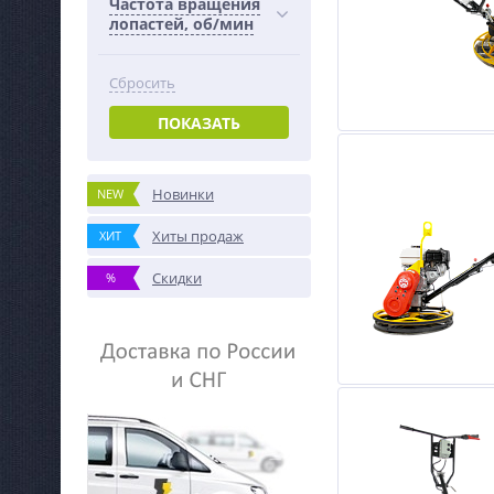
Частота вращения
лопастей, об/мин
Сбросить
ПОКАЗАТЬ
Новинки
NEW
Хиты продаж
ХИТ
Скидки
%