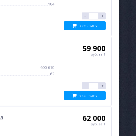
104
-
+
В КОРЗИНУ
59 900
руб.
за 1
600-610
62
-
+
В КОРЗИНУ
62 000
на
руб.
за 1