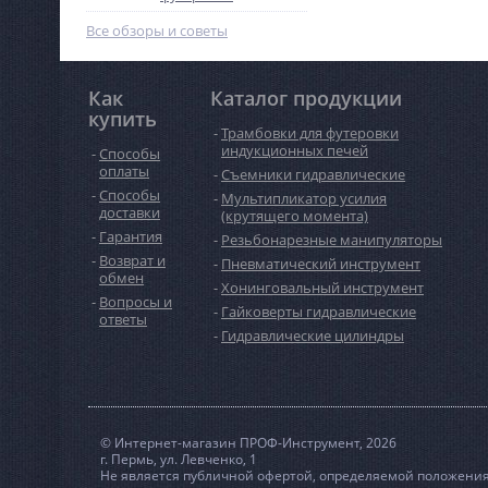
Все обзоры и советы
Как
Каталог продукции
купить
Трамбовки для футеровки
индукционных печей
Способы
оплаты
Съемники гидравлические
Способы
Мультипликатор усилия
доставки
(крутящего момента)
Гарантия
Резьбонарезные манипуляторы
Возврат и
Пневматический инструмент
обмен
Хонинговальный инструмент
Вопросы и
Гайковерты гидравлические
ответы
Гидравлические цилиндры
© Интернет-магазин ПРОФ-Инструмент, 2026
г. Пермь, ул. Левченко, 1
Не является публичной офертой, определяемой положениям