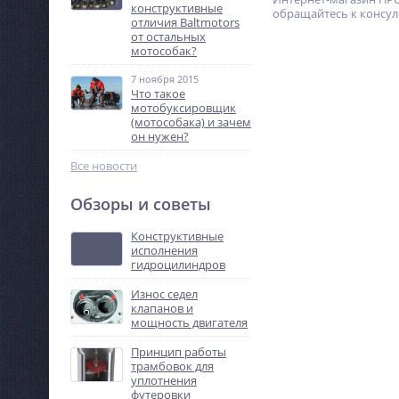
конструктивные
обращайтесь к консуль
отличия Baltmotors
от остальных
мотособак?
7 ноября 2015
Что такое
мотобуксировщик
(мотособака) и зачем
он нужен?
Все новости
Обзоры и советы
Конструктивные
исполнения
гидроцилиндров
Износ седел
клапанов и
мощность двигателя
Принцип работы
трамбовок для
уплотнения
футеровки