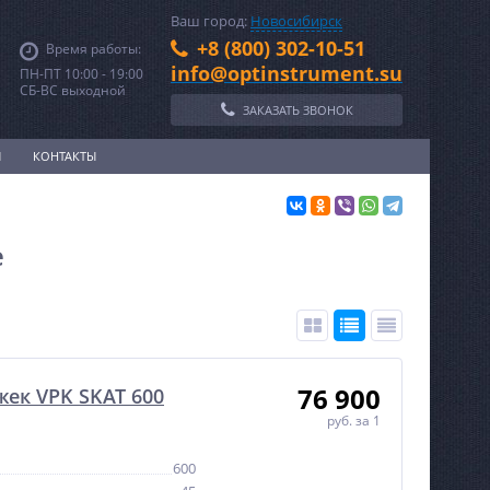
Ваш город:
Новосибирск
+8 (800) 302-10-51
Время работы:
info@optinstrument.su
ПН-ПТ 10:00 - 19:00
СБ-ВС выходной
ЗАКАЗАТЬ ЗВОНОК
И
КОНТАКТЫ
е
76 900
ек VPK SKAT 600
руб.
за 1
600