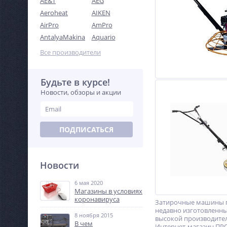
AE&T
AEG
Aeroheat
AIKEN
AirPro
AmPro
AntalyaMakina
Aquario
Все производители
Будьте в курсе!
Новости, обзоры и акции
ПОДПИСАТЬСЯ
Новости
6 мая 2020
Магазины в условиях
коронавируса
Затирочные машины п
недавно изготовленны
8 ноября 2015
высокой производител
В чем
Интернет-магазин ПРО