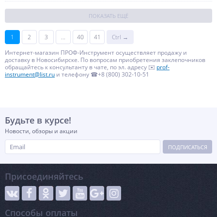
ПОКАЗАТЬ ЕЩЁ
1
2
3
...
40
41
Ctrl →
Интернет-магазин ПРОФ-Инструмент осуществляет продажу и
доставку в Новосибирске. По вопросам приобретения заклепочников
обращайтесь к консультанту в чате, по эл. адресу ✉️
prof-
instrument@list.ru
и телефону ☎+8 (800) 302-10-51
Будьте в курсе!
Новости, обзоры и акции
ПОДПИСАТЬСЯ
Присоединяйтесь
Способы оплаты