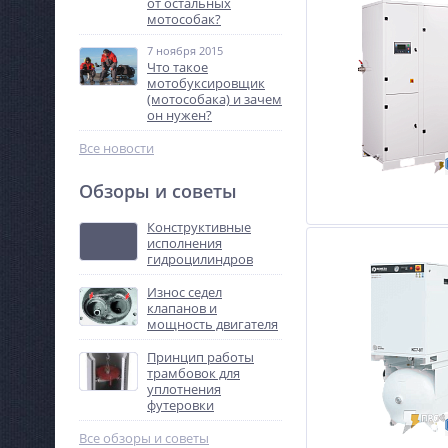
от остальных
мотособак?
7 ноября 2015
Что такое
мотобуксировщик
(мотособака) и зачем
он нужен?
Все новости
Обзоры и советы
Конструктивные
исполнения
гидроцилиндров
Износ седел
клапанов и
мощность двигателя
Принцип работы
трамбовок для
уплотнения
футеровки
Все обзоры и советы