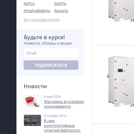
AirPro
AmPro
AntalyaMakina
Aquario
Все производители
Будьте в курсе!
Новости, обзоры и акции
ПОДПИСАТЬСЯ
Новости
6 мая 2020
Магазины в условиях
коронавируса
8 ноября 2015
В чем
конструктивные
отличия Baltmotors