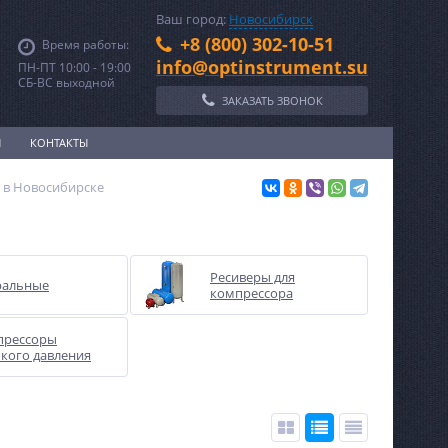
Ваш город:
Новосибирск
+8 (800) 302-10-51
Время работы:
info@optinstrument.su
ПН-ПТ 10:00 - 19:00
СБ-ВС выходной
ЗАКАЗАТЬ ЗВОНОК
И
КОНТАКТЫ
 в Новосибирске
Ресиверы для
ральные
компрессора
прессоры
кого давления