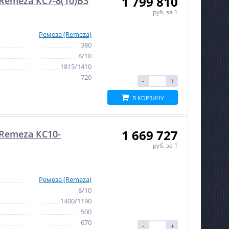
1 799 810
emeza КС7-8(10)В3
руб.
за 1
Ремеза (Remeza)
380
8/10
1815/1410
720
-
+
В КОРЗИНУ
1 669 727
Remeza КС10-
руб.
за 1
Ремеза (Remeza)
8/10
1400/1190
500
670
-
+