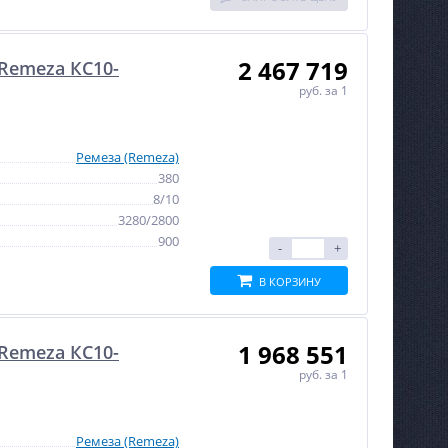
NEW
NEW
ХИТ
ХИТ
%
2 467 719
%
Remeza КС10-
руб.
за 1
Ремеза (Remeza)
380
Сварочный полуавтомат
Ножи к фрезам Neway
Циклон ПДГ-200ДВ
8/10
TC251
3280/2800
Не указана цена
17 940
руб.
900
-
+
В КОРЗИНУ
1 968 551
Remeza КС10-
руб.
за 1
Ремеза (Remeza)