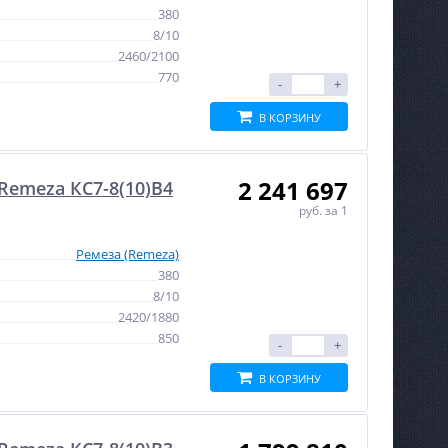
380
8/10
2460/2100
770
-
+
В КОРЗИНУ
2 241 697
emeza КС7-8(10)В4
руб.
за 1
Ремеза (Remeza)
380
8/10
2420/1880
850
-
+
В КОРЗИНУ