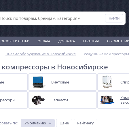
ОБЗОРЫ И СТАТЬИ
ОПЛАТА
ДОСТАВКА
ГАРАНТИЯ
О КОМПАНИ
Пневмооборудование в Новосибирске
Воздушные компрессоры
 компрессоры в Новосибирске
ые
Винтовые
Спи
Ком
рессоры
Запчасти
высо
ровать по
:
Умолчанию
Цене
Рейтингу