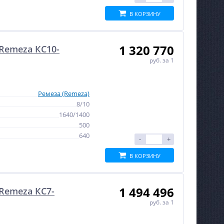
В КОРЗИНУ
1 320 770
Remeza КС10-
руб.
за 1
Ремеза (Remeza)
8/10
1640/1400
500
640
-
+
В КОРЗИНУ
1 494 496
Remeza КС7-
руб.
за 1