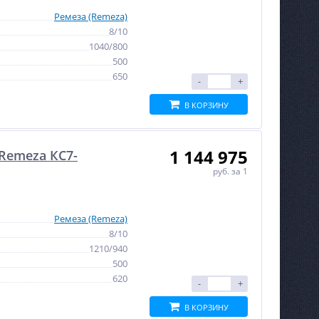
Ремеза (Remeza)
8/10
1040/800
500
650
-
+
В КОРЗИНУ
1 144 975
Remeza КС7-
руб.
за 1
Ремеза (Remeza)
8/10
1210/940
500
620
-
+
В КОРЗИНУ