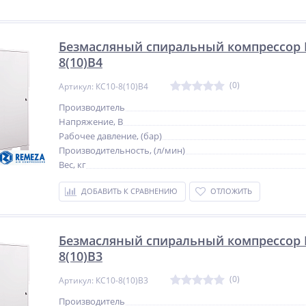
NEW
%
NEW
ХИТ
ХИТ
%
%
Безмасляный спиральный компрессор 
8(10)В4
(0)
Артикул: КС10-8(10)В4
Производитель
Напряжение, В
ат
Мультипликатор
Сварочный полуавтомат
индустриальный
Рабочее давление, (бар)
Циклон ПДГ-200ДА
пневматический прямого
Производительность, (л/мин)
496 791
16 675
типа WAVOR PSW-06
Вес, кг
руб.
руб.
ДОБАВИТЬ К СРАВНЕНИЮ
ОТЛОЖИТЬ
Безмасляный спиральный компрессор 
8(10)В3
(0)
Артикул: КС10-8(10)В3
Производитель