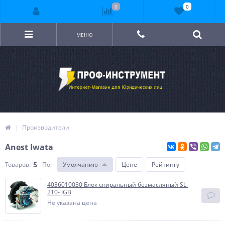
0
0
МЕНЮ
Производители
Anest Iwata
5
Товаров:
По
:
Умолчанию
Цене
Рейтингу
4036010030 Блок спиральный безмасляный SL-
210- JGB
Не указана цена