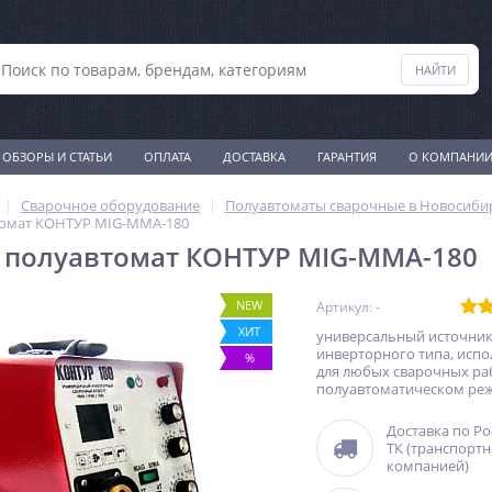
ОБЗОРЫ И СТАТЬИ
ОПЛАТА
ДОСТАВКА
ГАРАНТИЯ
О КОМПАНИ
Сварочное оборудование
Полуавтоматы сварочные в Новосиби
томат КОНТУР MIG-MMA-180
 полуавтомат КОНТУР MIG-MMA-180
NEW
Артикул: -
ХИТ
универсальный источник
инверторного типа, исп
%
для любых сварочных ра
полуавтоматическом ре
Доставка по Р
ТК (транспорт
компанией)