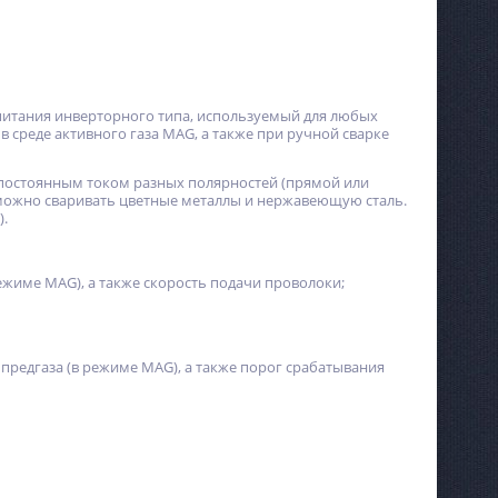
итания инверторного типа, используемый для любых
 среде активного газа MAG, а также при ручной сварке
 постоянным током разных полярностей (прямой или
можно сваривать цветные металлы и нержавеющую сталь.
).
жиме MAG), а также скорость подачи проволоки;
предгаза (в режиме MAG), а также порог срабатывания