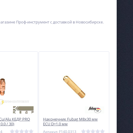
-магазине Проф-инструмент с доставкой в Новосибирске.
Cu/Alu КЕДР PRO
Наконечник Fubag M8х30 мм
0.0 / 30)
ECU D=1.0 мм
34
Артикул: F140.0313