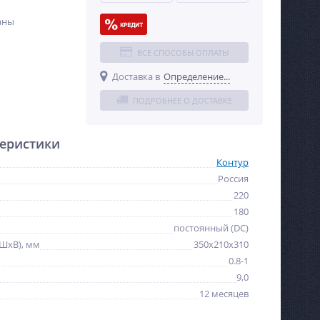
аны
ВСЕ СПОСОБЫ ОПЛАТЫ
Доставка в
Определение...
ПОДРОБНЕЕ О ДОСТАВКЕ
еристики
Контур
Россия
220
180
постоянный (DC)
ШхВ), мм
350x210x310
0.8-1
9,0
12 месяцев