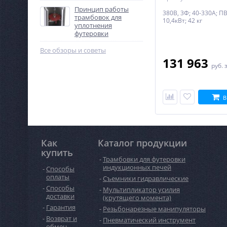
Принцип работы
380В, 3Ф; 40-330А; ПВ
трамбовок для
10,4кВт; 42 кг
уплотнения
футеровки
Все обзоры и советы
131 963
руб.
В
Как
Каталог продукции
купить
Трамбовки для футеровки
индукционных печей
Способы
оплаты
Съемники гидравлические
Способы
Мультипликатор усилия
доставки
(крутящего момента)
Гарантия
Резьбонарезные манипуляторы
Возврат и
Пневматический инструмент
обмен