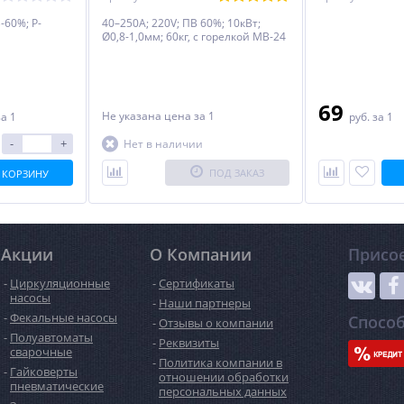
-60%; P-
40–250А; 220V; ПВ 60%; 10кВт;
Ø0,8-1,0мм; 60кг, с горелкой MB-24
69
Не указана цена
за 1
за 1
руб.
за 1
-
+
Нет в наличии
ПОД ЗАКАЗ
 КОРЗИНУ
Акции
О Компании
Присо
Циркуляционные
Сертификаты
насосы
Наши партнеры
Фекальные насосы
Спосо
Отзывы о компании
Полуавтоматы
Реквизиты
сварочные
Политика компании в
Гайковерты
отношении обработки
пневматические
персональных данных