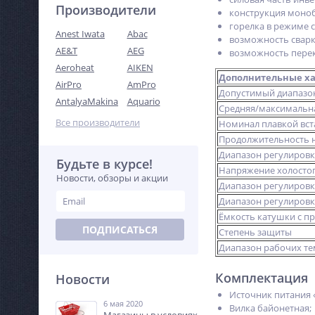
Производители
конструкция моноб
горелка в режиме
Anest Iwata
Abac
возможность сварк
AE&T
AEG
возможность перек
Aeroheat
AIKEN
Дополнительные х
AirPro
AmPro
Допустимый диапазо
AntalyaMakina
Aquario
Средняя/максимальн
Все производители
Номинал плавкой вст
Продолжительность н
Диапазон регулиров
Будьте в курсе!
Напряжение холосто
Новости, обзоры и акции
Диапазон регулиров
Диапазон регулировк
Ёмкость катушки с п
ПОДПИСАТЬСЯ
Степень защиты
Диапазон рабочих т
Комплектация
Новости
Источник питания 
6 мая 2020
Вилка байонетная;