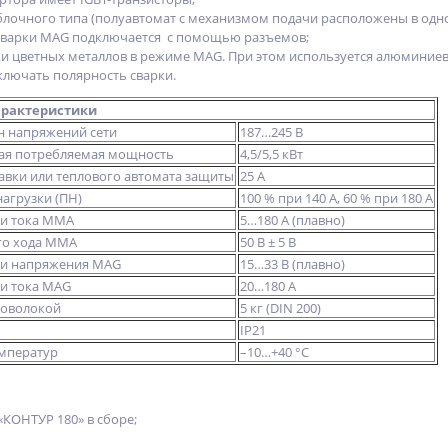
лочного типа (полуавтомат с механизмом подачи расположены в одно
 сварки MAG подключается с помощью разъемов;
и цветных металлов в режиме MAG. При этом используется алюминиевая
лючать полярность сварки.
арактеристики
н напряжений сети
187…245 В
ая потребляемая мощность
4,5/5,5 кВт
авки или теплового автомата защиты
25 А
агрузки (ПН)
100 % при 140 А, 60 % при 180 А
ки тока ММА
5…180 А (плавно)
го хода ММА
50 В ± 5 В
ки напряжения MAG
15…33 В (плавно)
и тока MAG
20…180 А
роволокой
5 кг (DIN 200)
IP21
емператур
–10…+40 °С
«КОНТУР 180» в сборе;