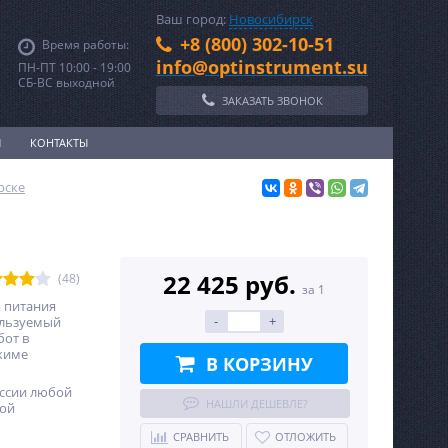
Ваш город:
Новосибирск
+8 (800) 302-10-51
Время работы:
info@optinstrument.su
ПН-ПТ 10:00 - 19:00
СБ-ВС выходной
ЗАКАЗАТЬ ЗВОНОК
И
КОНТАКТЫ
рске
22 425 руб.
(48)
за 1
 питания
-
+
ользуемый
бот в
жиме
В КОРЗИНУ
оссии любой
НАШЛИ ДЕШЕВЛЕ?
ной
СРАВНИТЬ
ОТЛОЖИТЬ