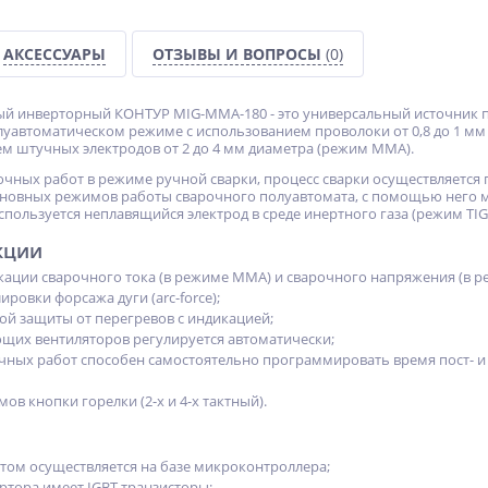
АКСЕССУАРЫ
ОТЗЫВЫ И ВОПРОСЫ
(0)
й инверторный КОНТУР MIG-MMA-180 - это универсальный источник п
луавтоматическом режиме с использованием проволоки от 0,8 до 1 мм в
%
NEW
NEW
ем штучных электродов от 2 до 4 мм диаметра (режим ММА).
ХИТ
ХИТ
чных работ в режиме ручной сварки, процесс сварки осуществляется
%
%
сновных режимов работы сварочного полуавтомата, с помощью него 
пользуется неплавящийся электрод в среде инертного газа (режим TIG
кции
ации сварочного тока (в режиме ММА) и сварочного напряжения (в ре
ровки форсажа дуги (arc-force);
ой защиты от перегревов с индикацией;
Ножи к фрезам Neway
Сварочный полуавтомат
TC250
Циклон ПДГ-240ДВ
щих вентиляторов регулируется автоматически;
ого
чных работ способен самостоятельно программировать время пост- и 
Не указана цена
18 745
S
руб.
ов кнопки горелки (2-х и 4-х тактный).
том осуществляется на базе микроконтроллера;
ртора имеет IGBT-транзисторы;