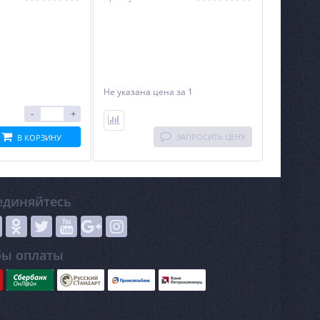
Не указана цена
за 1
-
+
ЗАПРОСИТЬ ЦЕНУ
В КОРЗИНУ
единяйтесь
бы оплаты