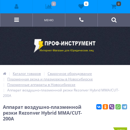
0
0
0
МЕНЮ
Каталог товаров
Сварочное оборудование
Плазменная резка и плазморезы в Новосибирске
Плазменные аппараты в Новосибирске
Aппарат воздушно-плазменной резки Rezonver Hybrid ММА/CUT-
200А
Aппарат воздушно-плазменной
резки Rezonver Hybrid ММА/CUT-
200А