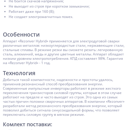
Не боится скачков напряжения;
Не выходит из строя при коротком замыкании;
Работает даже при 160 (В);
Не создает электромагнитных помех.
Особенности
Аппарат «Rezonver Hybrid» применяется для электродуговой сварки
различных металлов: низкоуглеродистые стали, нержавеющие стали,
стальные сплавы. В режиме резки вы сможете резать: легированную
сталь, алюминий, медь и другие цветные металлы. Аппарат обладает
низким уровнем электропотребления. КПД составляет 98%. Гарантия
на «Rezonver Hybrid» - 1 год.
Технология
Добиться такой компактности, надежности и простоты удалось,
применив резонансный способ преобразования энергии.
Современные импульсные инверторы работают в режиме жесткого
переключения транзисторов силовой группы, которые в этом случае
работают на пределе и часто выходят из строя. Это одна из самых
частых причин поломки сварочных аппаратов. В компании «
Rezonver
»
разработали метод резонансного преобразования энергии, который
позволил добиться сигнала синусоидальной формы, что позволяет
переключать силовую группу в мягком режиме.
Комлект поставки: