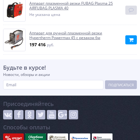
Аппарат плазменной резки FUBAG Plasma 25
AIRFUBAG PLASMA 40
Не указана цена
Аппарат для ручной плазменной резки
Hypertherm Powermax 45 с резаком 6м
197 416
руб.
Будьте в курсе!
Новости, обзоры и акции
ПОДПИСАТЬСЯ
Присоединяйтесь
Способы оплаты