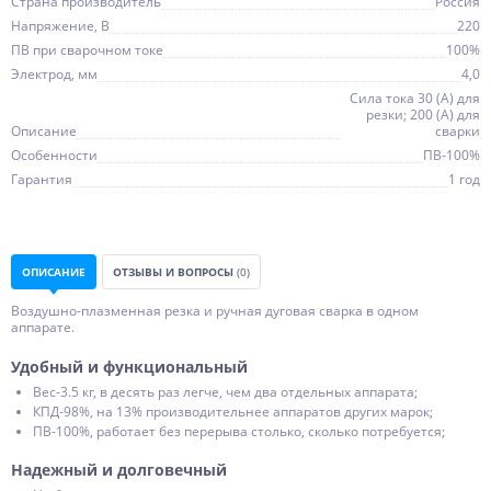
Страна производитель
Россия
Напряжение, В
220
ПВ при сварочном токе
100%
Электрод, мм
4,0
Сила тока 30 (А) для
резки; 200 (А) для
Описание
сварки
Особенности
ПВ-100%
Гарантия
1 год
ОПИСАНИЕ
ОТЗЫВЫ И ВОПРОСЫ
(0)
Воздушно-плазменная резка и ручная дуговая сварка в одном
аппарате.
Удобный и функциональный
Вес-3.5 кг, в десять раз легче, чем два отдельных аппарата;
КПД-98%, на 13% производительнее аппаратов других марок;
ПВ-100%, работает без перерыва столько, сколько потребуется;
Надежный и долговечный