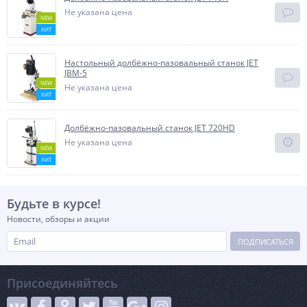
Не указана цена
NEW
ХИТ
Настольный долбёжно-пазовальный станок JET
JBM-5
NEW
Не указана цена
ХИТ
Долбёжно-пазовальный станок JET 720HD
Не указана цена
NEW
ХИТ
Будьте в курсе!
Новости, обзоры и акции
ПОДПИСАТЬСЯ
Присоединяйтесь