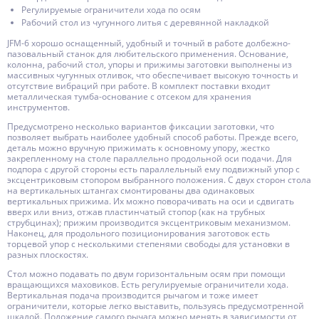
Регулируемые ограничители хода по осям
Рабочий стол из чугунного литья с деревянной накладкой
JFM-6 хорошо оснащенный, удобный и точный в работе долбежно-
пазовальный станок для любительского применения. Основание,
колонна, рабочий стол, упоры и прижимы заготовки выполнены из
массивных чугунных отливок, что обеспечивает высокую точность и
отсутствие вибраций при работе. В комплект поставки входит
металлическая тумба-основание с отсеком для хранения
инструментов.
Предусмотрено несколько вариантов фиксации заготовки, что
позволяет выбрать наиболее удобный способ работы. Прежде всего,
деталь можно вручную прижимать к основному упору, жестко
закрепленному на столе параллельно продольной оси подачи. Для
подпора с другой стороны есть параллельный ему подвижный упор с
эксцентриковым стопором выбранного положения. С двух сторон стола
на вертикальных штангах смонтированы два одинаковых
вертикальных прижима. Их можно поворачивать на оси и сдвигать
вверх или вниз, отжав пластинчатый стопор (как на трубных
струбцинах); прижим производится эксцентриковым механизмом.
Наконец, для продольного позиционирования заготовок есть
торцевой упор с несколькими степенями свободы для установки в
разных плоскостях.
Стол можно подавать по двум горизонтальным осям при помощи
вращающихся маховиков. Есть регулируемые ограничители хода.
Вертикальная подача производится рычагом и тоже имеет
ограничители, которые легко выставить, пользуясь предусмотренной
шкалой. Положение самого рычага можно менять в зависимости от