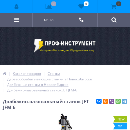
0
0
0
МЕНЮ
Каталог товаров
Станки
Деревообрабатывающие станки в Новосибирске
Долбежные станки в Новосибирске
Долбёжно-пазовальный станок JET JFM-6
Долбёжно-пазовальный станок JET
JFM-6
NEW
ХИТ