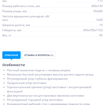
мм
175
Размер рабочего стола, мм
400х150
Размер упора, мм
70х400
Частота вращения шпинделя, об/
мин
1420
Ширина долота, мм
19
Габариты, мм
850х700х1720
Вес, кг
85
ОПИСАНИЕ
ОТЗЫВЫ И ВОПРОСЫ
(0)
Особенности
Реечный механизм подачи с газовым упором
Механизм быстрой регулировки высоты рычага подачи резца
Регулируемый упор глубины фрезерования
Продольный упор заготовки
Горизонтальный прижим (упор) заготовки с эксцентриковой
фиксацией
Два вертикальных эксцентриковых прижима заготовки
Регулируемый торцевой упор заготовки
Координатный рабочий стол с маховиками подачи по осям