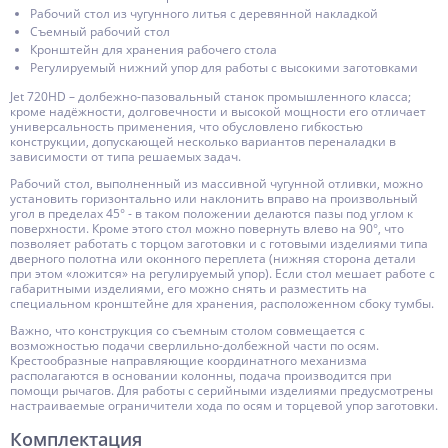
Рабочий стол из чугунного литья с деревянной накладкой
Съемный рабочий стол
Кронштейн для хранения рабочего стола
Регулируемый нижний упор для работы с высокими заготовками
Jet 720HD – долбежно-пазовальный станок промышленного класса;
кроме надёжности, долговечности и высокой мощности его отличает
универсальность применения, что обусловлено гибкостью
конструкции, допускающей несколько вариантов переналадки в
зависимости от типа решаемых задач.
Рабочий стол, выполненный из массивной чугунной отливки, можно
установить горизонтально или наклонить вправо на произвольный
угол в пределах 45° - в таком положении делаются пазы под углом к
поверхности. Кроме этого стол можно повернуть влево на 90°, что
позволяет работать с торцом заготовки и с готовыми изделиями типа
дверного полотна или оконного переплета (нижняя сторона детали
при этом «ложится» на регулируемый упор). Если стол мешает работе с
габаритными изделиями, его можно снять и разместить на
специальном кронштейне для хранения, расположенном сбоку тумбы.
Важно, что конструкция со съемным столом совмещается с
возможностью подачи сверлильно-долбежной части по осям.
Крестообразные направляющие координатного механизма
располагаются в основании колонны, подача производится при
помощи рычагов. Для работы с серийными изделиями предусмотрены
настраиваемые ограничители хода по осям и торцевой упор заготовки.
Комплектация