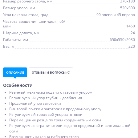
Размер рабочего стола, мм
370х180
Размер упора, мм
520х300
Угол наклона стола, град.
90 влево и 45 вправо
Частота вращения шпинделя, об/
мин
1450
Ширина долота, мм
24
Габариты, мм
650х550х2030
Вес, кг
220
ОПИСАНИЕ
ОТЗЫВЫ И ВОПРОСЫ
(0)
Особенности
Реечный механизм подачи с газовым упором
Регулируемый упор глубины долбления
Продольный упор заготовки
Винтовой прижим заготовки к продольному упору
Регулируемый торцевой упор заготовки
Перемещение резца по трем координатным осям
Регулируемые ограничители хода по продольной и вертикальной
осям
Возможность наклона рабочего стола