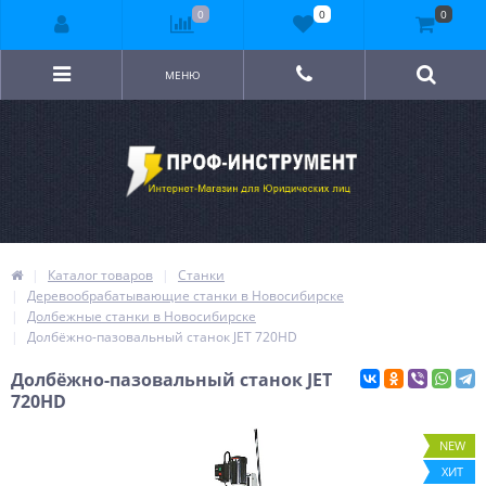
0
0
0
МЕНЮ
Каталог товаров
Станки
Деревообрабатывающие станки в Новосибирске
Долбежные станки в Новосибирске
Долбёжно-пазовальный станок JET 720HD
Долбёжно-пазовальный станок JET
720HD
NEW
ХИТ